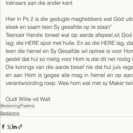
loënaars aan die ander kant
Hier in Ps 2 is die gedugte maghebbers wat God uit
steek en saam teen Sy gesalfde op te staan"
Teenoor hierdie toneel wat op aarde afspeel,sit God
lag; die HERE spot met hulle. En as die HERE lag, dan
teen die hemel en Sy Gesalfde wil optree is voor Ho
gestel dat hul so nietig voor Hom is dat dit net nodig
Die konings van die aarde besef nie dat hul juis rege
en aan Hom is gegee alle mag in hemel en op aard
verantwoording roep. Wee hom wat met sy Maker twis t
Oudl Willie vd Walt
Bediening
Psalms
Bediening