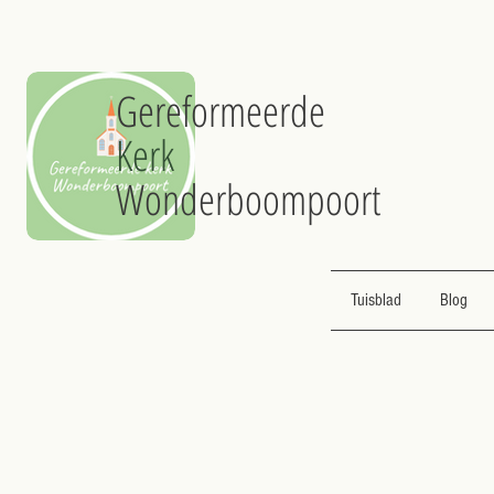
Gereformeerde
Kerk
Wonderboompoort
Tuisblad
Blog